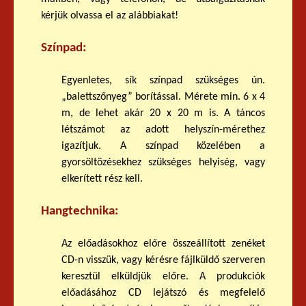
kérjük olvassa el az alábbiakat!
Színpad:
Egyenletes, sík színpad szükséges ún.
„balettszőnyeg” borítással. Mérete min. 6 x 4
m, de lehet akár 20 x 20 m is. A táncos
létszámot az adott helyszín-mérethez
igazítjuk. A színpad közelében a
gyorsöltözésekhez szükséges helyiség, vagy
elkerített rész kell.
Hangtechnika:
Az előadásokhoz előre összeállított zenéket
CD-n visszük, vagy kérésre fájlküldő szerveren
keresztül elküldjük előre. A produkciók
előadásához CD lejátszó és megfelelő