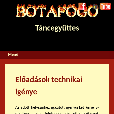
Jump to navigation
Face
Youtube
boo
k
Táncegyüttes
Előadások technikai
igénye
Az adott helyszínhez igazított igényünket kérje E-
mailben, vagy telefonon, de útbaigazításnak