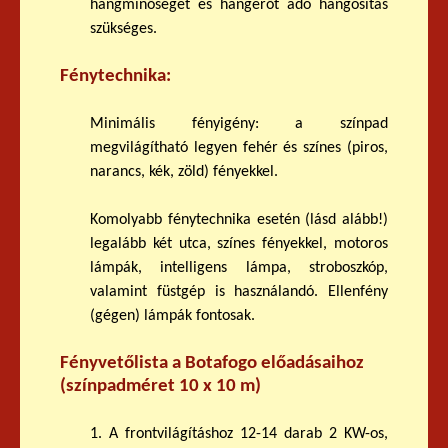
hangminőséget és hangerőt adó hangosítás
szükséges.
Fénytechnika:
Minimális fényigény: a színpad
megvilágítható legyen fehér és színes (piros,
narancs, kék, zöld) fényekkel.
Komolyabb fénytechnika esetén (lásd alább!)
legalább két utca, színes fényekkel, motoros
lámpák, intelligens lámpa, stroboszkóp,
valamint füstgép is használandó. Ellenfény
(gégen) lámpák fontosak.
Fényvetőlista a Botafogo előadásaihoz
(színpadméret 10 x 10 m)
1. A frontvilágításhoz 12-14 darab 2 KW-os,