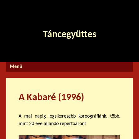
Jump to navigation
Face
Youtube
boo
k
Táncegyüttes
A Kabaré (1996)
A mai napig legsikeresebb koreográfiánk, több,
mint 20 éve állandó repertoáron!