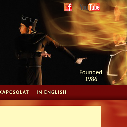
Face
Youtube
boo
k
Founded
1986
KAPCSOLAT
IN ENGLISH