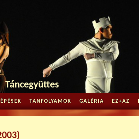
Jump to navigation
Táncegyüttes
LÉPÉSEK
TANFOLYAMOK
GALÉRIA
EZ+AZ
2003)